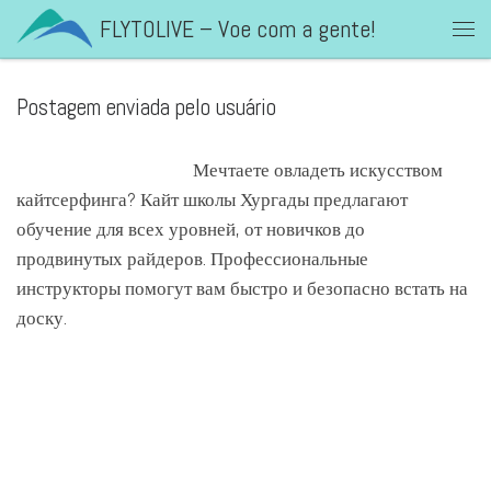
FLYTOLIVE – Voe com a gente!
Skip to content
Men
Postagem enviada pelo usuário
кайтсерфинг в египте
Мечтаете овладеть искусством
кайтсерфинга? Кайт школы Хургады предлагают
обучение для всех уровней, от новичков до
продвинутых райдеров. Профессиональные
инструкторы помогут вам быстро и безопасно встать на
доску.