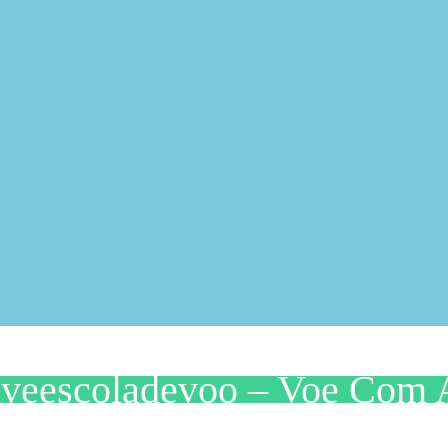
iveescoladevoo – Voe Com 