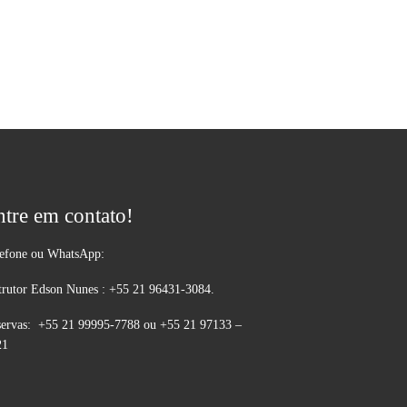
ntre em contato!
lefone ou WhatsApp:
trutor Edson Nunes : +55 21 96431-3084.
ervas: +55 21 99995-7788 ou +55 21 97133 –
21