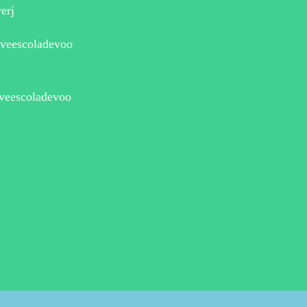
erj
iveescoladevoo
liveescoladevoo