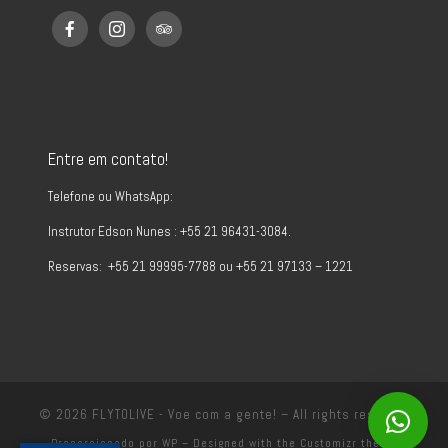
Entre em contato!
Telefone ou WhatsApp:
Instrutor Edson Nunes : +55 21 96431-3084.
Reservas: +55 21 99995-7788 ou +55 21 97133 – 1221
© 2026
FLYTOLIVE - Voe com a gente!
– All rights reserved
Proporcionado por
WP
– Designed with the
Customizr theme