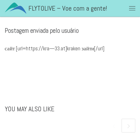
FLYTOLIVE – Voe com a gente!
Skip to content
Men
Postagem enviada pelo usuário
сайт [url=https://kra—33.at]kraken зайти[/url]
YOU MAY ALSO LIKE