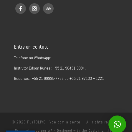
Entre em contato!
Telefone ou WhatsApp:
Instrutor Edson Nunes : +55 21 96431-3084.
Reservas: +55 21 99995-7788 ou +55 21 97133 – 1221
© 2026
FLYTOLIVE - Voe com a gente!
– All rights reserved
Proporcionado por
WP
– Designed with the
Customizr theme